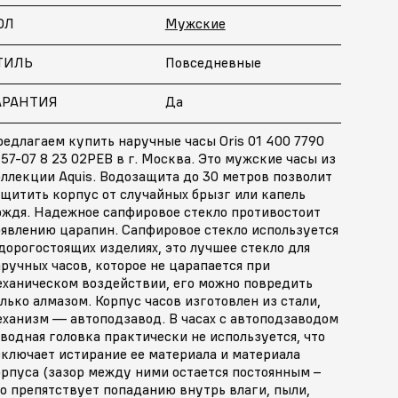
ОЛ
Мужские
ТИЛЬ
Повседневные
АРАНТИЯ
Да
едлагаем купить наручные часы Oris 01 400 7790
57-07 8 23 02PEB в г. Москва. Это мужские часы из
ллекции Aquis. Водозащита до 30 метров позволит
щитить корпус от случайных брызг или капель
ождя. Надежное сапфировое стекло противостоит
оявлению царапин. Сапфировое стекло используется
дорогостоящих изделиях, это лучшее стекло для
ручных часов, которое не царапается при
еханическом воздействии, его можно повредить
лько алмазом. Корпус часов изготовлен из стали,
еханизм — автоподзавод. В часах с автоподзаводом
водная головка практически не используется, что
сключает истирание ее материала и материала
орпуса (зазор между ними остается постоянным –
о препятствует попаданию внутрь влаги, пыли,