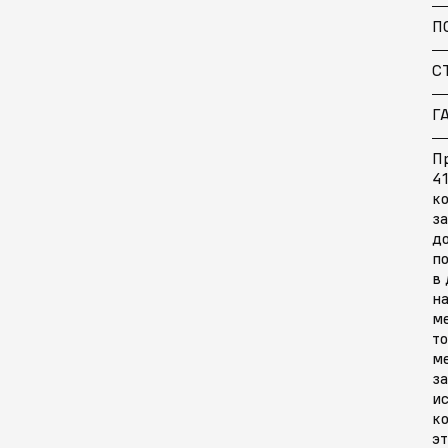
П
С
Г
Пр
41
ко
за
д
п
в 
на
м
то
м
за
и
к
эт