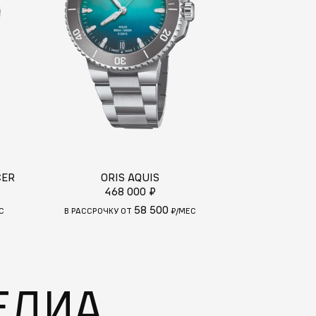
CER
ORIS AQUIS
ORIS
468 000 ₽
444
58 500
С
В РАССРОЧКУ ОТ
₽/МЕС
В РАССРОЧКУ 
ЕДИА