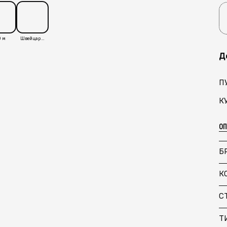
 м
Швейцария
Д
П
К
О
Б
К
С
Т