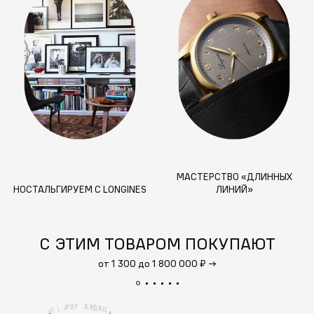
МАСТЕРСТВО «ДЛИННЫХ
НОСТАЛЬГИРУЕМ С LONGINES
ЛИНИЙ»
С ЭТИМ ТОВАРОМ ПОКУПАЮТ
от 1 300 до 1 800 000 ₽
→
1
А
0
%
К
Д
И
/
К
С
С
К
И