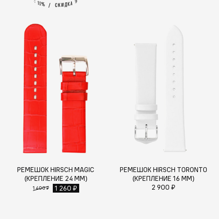
%
0
А
1
1
А
0
%
К
Д
И
/
К
С
РЕМЕШОК HIRSCH MAGIC
РЕМЕШОК HIRSCH TORONTO
(КРЕПЛЕНИЕ 24 ММ)
(КРЕПЛЕНИЕ 16 ММ)
2 900 ₽
1 260 ₽
1 400 ₽