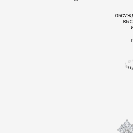
ОБСУЖ
ВЫС
К
А
/
О
В
И
Н
К