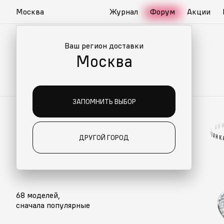
Москва
Журнал
Форум
Акции
Ваш регион доставки
Москва
ЗАПОМНИТЬ ВЫБОР
К
А
/
О
CLUEV
В
И
Н
К
ДРУГОЙ ГОРОД
CLUEV
68 моделей,
сначала популярные