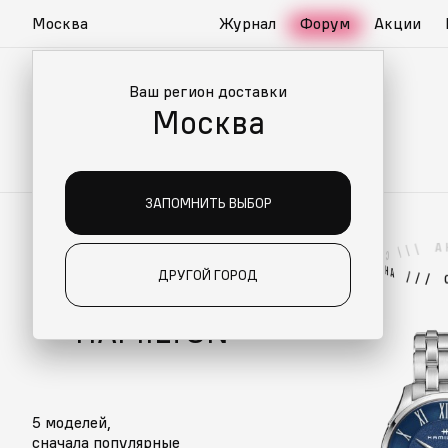
Москва
Журнал
Форум
Акции
Ваш регион доставки
Москва
ЗАПОМНИТЬ ВЫБОР
А
/
/
/
С
П
Е
HAMILTON
Е
Н
А
ДРУГОЙ ГОРОД
/
/
/
ЧАСЫ
HAMILTON
5 моделей,
сначала популярные