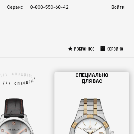
Сервис
8-800-550-68-42
Войти
ИЗБРАННОЕ
КОРЗИНА
Н
А
Е
Ц
/
Ц
/
СПЕЦИАЛЬНО
Е
/
П
С
/
А
ДЛЯ ВАС
Н
Е
Ц
/
Ц
/
Е
/
П
С