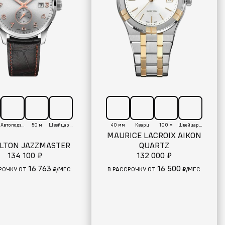
Автоподзавод
50 м
Швейцария
40 мм
Кварц
100 м
Швейцария
MAURICE LACROIX AIKON
LTON JAZZMASTER
QUARTZ
134 100 ₽
132 000 ₽
16 763
16 500
РОЧКУ ОТ
₽/МЕС
В РАССРОЧКУ ОТ
₽/МЕС