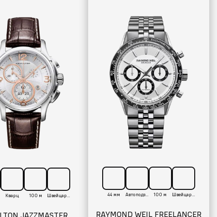
44 мм
Автоподзавод
100 м
Швейцария
Кварц
100 м
Швейцария
RAYMOND WEIL FREELANCER
LTON JAZZMASTER