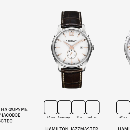
 НА ФОРУМЕ
 ЧАСОВОЕ
43 мм
Автоподзавод
50 м
Швейцария
42 мм
ССТВО
HAMILTON JAZZMASTER
HAMI