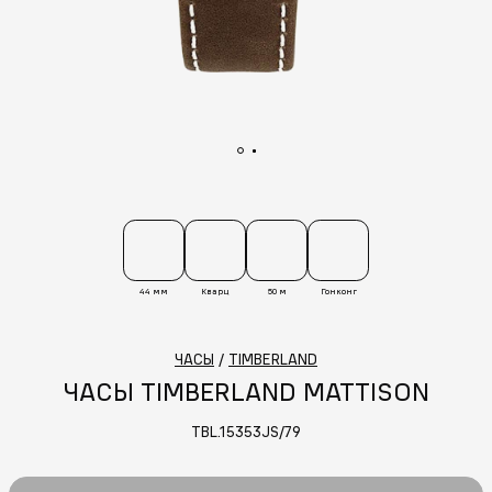
44 мм
Кварц
50 м
Гонконг
ЧАСЫ
/
TIMBERLAND
ЧАСЫ TIMBERLAND MATTISON
TBL.15353JS/79