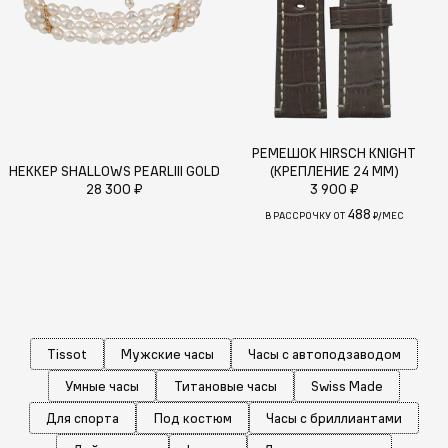
РЕМЕШОК HIRSCH KNIGHT
НЕККЕР SHALLOWS PEARLIII GOLD
(КРЕПЛЕНИЕ 24 ММ)
28 300 ₽
3 900 ₽
488
В РАССРОЧКУ ОТ
₽/МЕС
Tissot
Мужские часы
Часы с автоподзаводом
Умные часы
Титановые часы
Swiss Made
Для спорта
Под костюм
Часы с бриллиантами