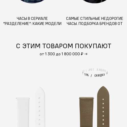
ЧАСЫ В СЕРИАЛЕ
САМЫЕ СТИЛЬНЫЕ НЕДОРОГИЕ
“РАЗДЕЛЕНИЕ”: КАКИЕ МОДЕЛИ
ЧАСЫ. ПОДБОРКА БРЕНДОВ ОТ
НОСИЛИ ГЕРОИ?
WJ
С ЭТИМ ТОВАРОМ ПОКУПАЮТ
от 1 300 до 1 800 000 ₽
→
1
А
5
%
К
Д
И
/
К
С
С
К
И
%
5
А
1
1
А
5
%
К
Д
И
/
К
С