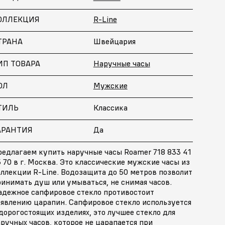
ОЛЛЕКЦИЯ
R-Line
ТРАНА
Швейцария
ИП ТОВАРА
Наручные часы
ОЛ
Мужские
ТИЛЬ
Классика
АРАНТИЯ
Да
редлагаем купить наручные часы Roamer 718 833 41
 70 в г. Москва. Это классические мужские часы из
ллекции R-Line. Водозащита до 50 метров позволит
инимать душ или умываться, не снимая часов.
адежное сапфировое стекло противостоит
оявлению царапин. Сапфировое стекло используется
дорогостоящих изделиях, это лучшее стекло для
ручных часов, которое не царапается при