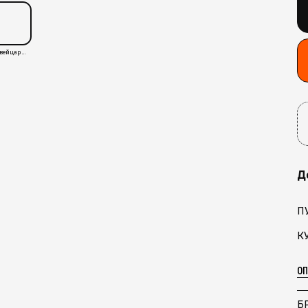
Швейцария
Д
П
К
О
Б