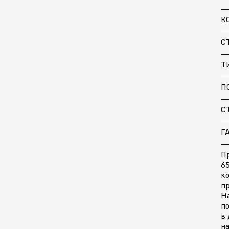
К
С
Т
П
С
Г
П
65
ко
пр
Н
п
в 
на