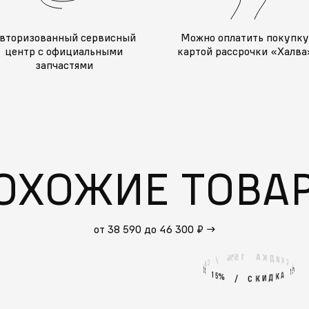
вторизованный сервисный
Можно оплатить покупк
центр с официальными
картой рассрочки «Халва
запчастями
ОХОЖИЕ ТОВА
от 38 590 до 46 300 ₽
→
1
А
5
%
К
Д
И
/
К
С
С
К
/
И
%
5
А
1
1
А
5
%
К
Д
И
/
К
С