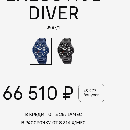
DIVER
J987/1
66 510 ₽
+9 977
бонусов
В КРЕДИТ ОТ
3 257
₽/МЕС
В РАССРОЧКУ ОТ
8 314
₽/МЕС