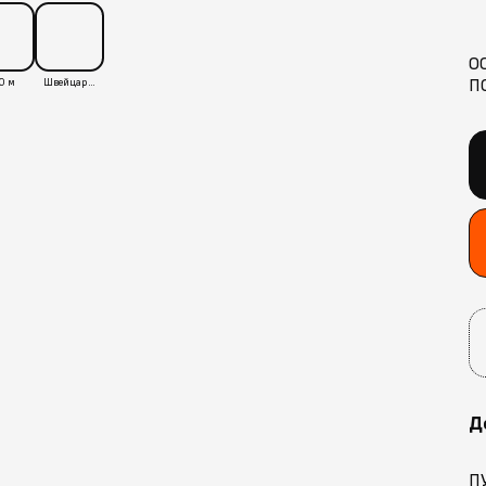
О
П
0 м
Швейцария
Д
П