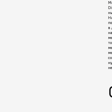
Мо
Di
ны
Н
п
в 
на
м
то
м
ме
со
ну
не