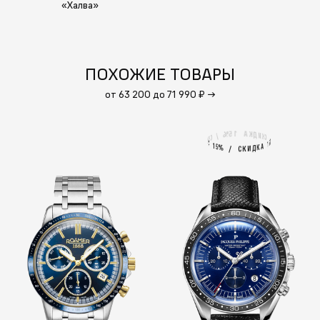
«Халва»
ПОХОЖИЕ ТОВАРЫ
от 63 200 до 71 990 ₽
→
1
А
5
%
К
Д
И
/
К
С
С
К
И
%
5
А
1
1
А
5
%
К
Д
И
/
К
С