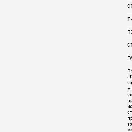
С
Т
П
С
Г
Пр
JP
ча
м
с
п
ис
ст
п
то
м