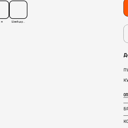
 м
Швейцария
Д
П
К
О
Б
К