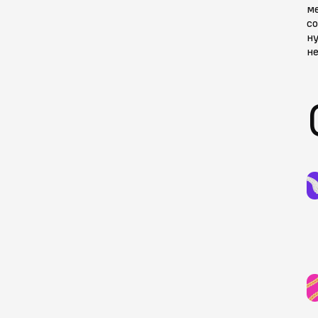
ме
со
ну
не