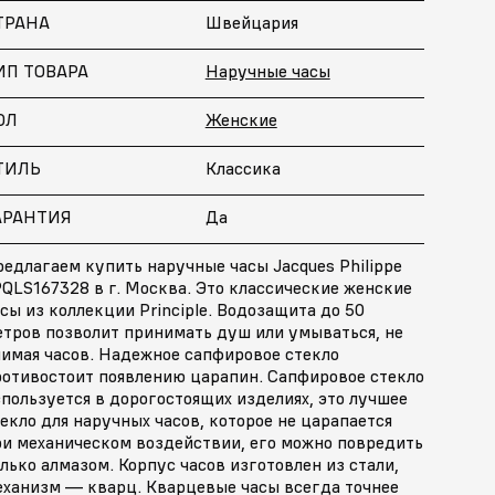
ТРАНА
Швейцария
ИП ТОВАРА
Наручные часы
ОЛ
Женские
ТИЛЬ
Классика
АРАНТИЯ
Да
едлагаем купить наручные часы Jacques Philippe
QLS167328 в г. Москва. Это классические женские
сы из коллекции Principle. Водозащита до 50
етров позволит принимать душ или умываться, не
нимая часов. Надежное сапфировое стекло
ротивостоит появлению царапин. Сапфировое стекло
пользуется в дорогостоящих изделиях, это лучшее
екло для наручных часов, которое не царапается
ри механическом воздействии, его можно повредить
лько алмазом. Корпус часов изготовлен из стали,
еханизм — кварц. Кварцевые часы всегда точнее