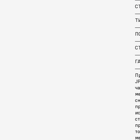
С
Т
П
С
Г
Пр
J
ча
м
с
п
ис
ст
п
то
м