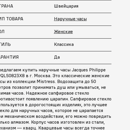
ТРАНА
Швейцария
ИП ТОВАРА
Наручные часы
ОЛ
Женские
ТИЛЬ
Классика
АРАНТИЯ
Да
едлагаем купить наручные часы Jacques Philippe
PQLS0823X8 в г. Москва. Это классические женские
сы из коллекции Mistress. Водозащита до 50
етров позволит принимать душ или умываться, не
нимая часов. Надежное сапфировое стекло
ротивостоит появлению царапин. Сапфировое стекло
пользуется в дорогостоящих изделиях, это лучшее
екло для наручных часов, которое не царапается
ри механическом воздействии, его можно повредить
лько алмазом. Корпус часов изготовлен из стали,
еханизм — кварц. Кварцевые часы всегда точнее