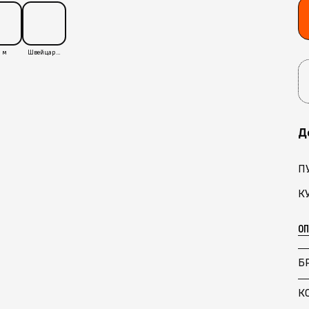
 м
Швейцария
Д
П
К
О
Б
К