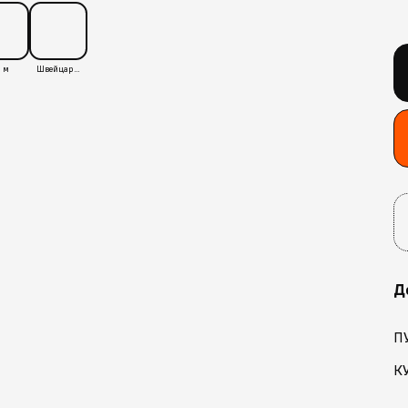
 м
Швейцария
Д
П
К