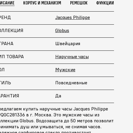
ПИСАНИЕ
КОРПУС И МЕХАНИЗМ
РЕМЕШОК
ФУНКЦИИ
РЕНД
Jacques Philippe
ОЛЛЕКЦИЯ
Globus
ТРАНА
Швейцария
ИП ТОВАРА
Наручные часы
ОЛ
Мужские
ТИЛЬ
Повседневные
АРАНТИЯ
Да
едлагаем купить наручные часы Jacques Philippe
QGC281336 в г. Москва. Это мужские часы из
ллекции Globus. Водозащита до 50 метров позволит
инимать душ или умываться, не снимая часов.
адежное сапфировое стекло противостоит