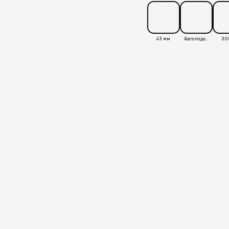
43 мм
Автоподзавод
30