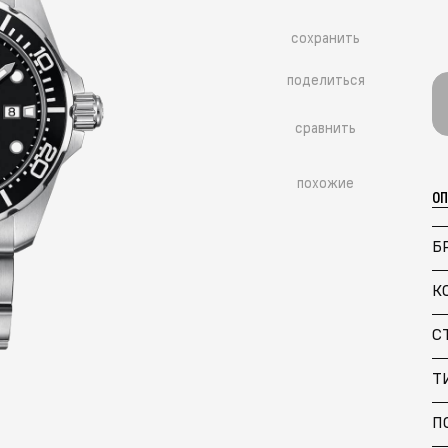
сохранить
поделиться
сравнить
похожие
О
Б
К
С
Т
П