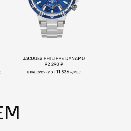
JACQUES PHILIPPE DYNAMO
PHILIP W
92 290 ₽
97
11 536
С
В РАССРОЧКУ ОТ
₽/МЕС
В РАССРОЧКУ
ЕМ