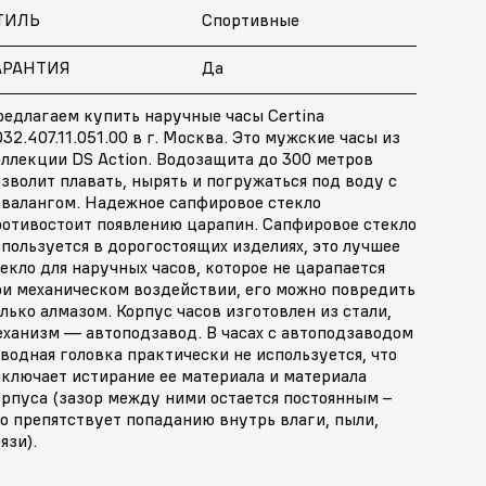
ТИЛЬ
Спортивные
АРАНТИЯ
Да
редлагаем купить наручные часы Certina
32.407.11.051.00 в г. Москва. Это мужские часы из
ллекции DS Action. Водозащита до 300 метров
зволит плавать, нырять и погружаться под воду с
квалангом. Надежное сапфировое стекло
ротивостоит появлению царапин. Сапфировое стекло
пользуется в дорогостоящих изделиях, это лучшее
екло для наручных часов, которое не царапается
ри механическом воздействии, его можно повредить
лько алмазом. Корпус часов изготовлен из стали,
еханизм — автоподзавод. В часах с автоподзаводом
водная головка практически не используется, что
сключает истирание ее материала и материала
орпуса (зазор между ними остается постоянным –
о препятствует попаданию внутрь влаги, пыли,
язи).