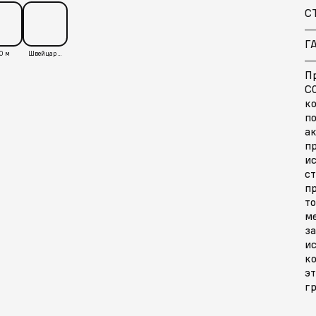
С
Г
0 м
Швейцария
П
C0
ко
по
а
п
ис
ст
п
то
м
за
и
к
эт
гр