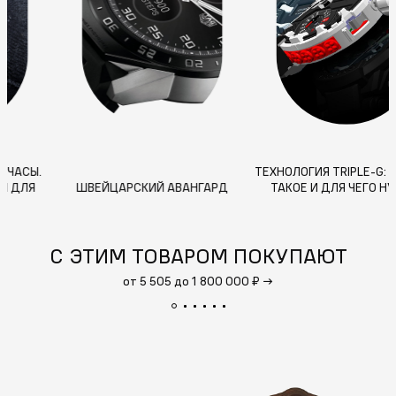
PANERAI: БОЛЬШЕ, ЧЕМ ЧАСЫ.
ТЕХ
ИСТОРИЯ ИННОВАЦИЙ ДЛЯ
ШВЕЙЦАРСКИЙ АВАНГАРД
ПОДВОДНОГО МИРА И НЕ
ТОЛЬКО
С ЭТИМ ТОВАРОМ ПОКУПАЮТ
от 5 505 до 1 800 000 ₽
→