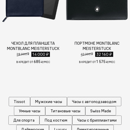
ЧЕХОЛ ДЛЯ ПЛАНШЕТА
ПОРТМОНЕ MONTBLANC
MONTBLANC MEISTERSTUCK
MEISTERSTUCK
14 000 ₽
32 160 ₽
28 000 ₽
40 200 ₽
685
1 575
В КРЕДИТ ОТ
₽/МЕС
В КРЕДИТ ОТ
₽/МЕС
Tissot
Мужские часы
Часы с автоподзаводом
Умные часы
Титановые часы
Swiss Made
Для спорта
Под костюм
Часы с бриллиантами
Дайверские
Luxury
Лимитированные