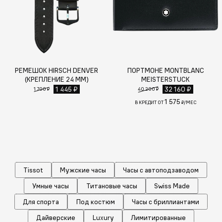
РЕМЕШОК HIRSCH DENVER
ПОРТМОНЕ MONTBLANC
(КРЕПЛЕНИЕ 24 ММ)
MEISTERSTUCK
1 445 ₽
32 160 ₽
1 700 ₽
40 200 ₽
1 575
В КРЕДИТ ОТ
₽/МЕС
Tissot
Мужские часы
Часы с автоподзаводом
Умные часы
Титановые часы
Swiss Made
Для спорта
Под костюм
Часы с бриллиантами
Дайверские
Luxury
Лимитированные