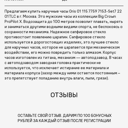
Предлагаем купить наручные часы Oris 01 115 7759 7153-Set7 22
01TLC в г. Москва. Это мужские часы из коллекции Big Crown
ProPilot X. Водозащита до 100 метров позволит плавать, нырять
и заниматься другими водными видами спорта, не беспокоясь о
сохранности механизма. Надежное сапфировое стекло
противостоит появлению царапин. Сапфировое стекло
используется в дорогостоящих изделиях, это лучшее стекло
для наручных часов, которое не царапается при механическом
воздействии, его можно повредить только алмазом. Корпус
часов изготовлен из титана, механизм — автоподзавод. В часах
с автоподзаводом заводная головка практически не
используется, что исключает истирание ее материала и
материала корпуса (зазор между ними остается постоянным –
это препятствует попаданию внутрь влаги, пыли, грязи).
ОТЗЫВЫ
ОСТАВЬТЕ СВОЙ ОТЗЫВ. ДАРИМ ПО 100 БОНУСНЫХ
РУБЛЕЙ ЗА КАЖДЫЙ ОТЗЫВ ПОСЛЕ РЕГИСТРАЦИИ