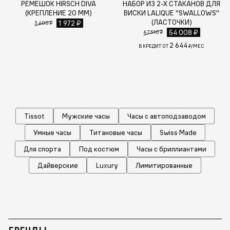
РЕМЕШОК HIRSCH DIVA
НАБОР ИЗ 2-Х СТАКАНОВ ДЛЯ
(КРЕПЛЕНИЕ 20 ММ)
ВИСКИ LALIQUE "SWALLOWS"
(ЛАСТОЧКИ)
1 972 ₽
3 400 ₽
54 008 ₽
67 510 ₽
2 644
В КРЕДИТ ОТ
₽/МЕС
Tissot
Мужские часы
Часы с автоподзаводом
Умные часы
Титановые часы
Swiss Made
Для спорта
Под костюм
Часы с бриллиантами
Дайверские
Luxury
Лимитированные