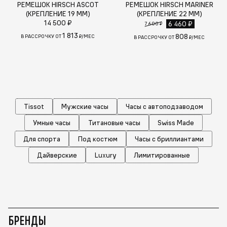
РЕМЕШОК HIRSCH ASCOT
РЕМЕШОК HIRSCH MARINER
(КРЕПЛЕНИЕ 19 ММ)
(КРЕПЛЕНИЕ 22 ММ)
14 500 ₽
6 460 ₽
7 600 ₽
1 813
808
В РАССРОЧКУ ОТ
₽/МЕС
В РАССРОЧКУ ОТ
₽/МЕС
Tissot
Мужские часы
Часы с автоподзаводом
Умные часы
Титановые часы
Swiss Made
Для спорта
Под костюм
Часы с бриллиантами
Дайверские
Luxury
Лимитированные
БРЕНДЫ