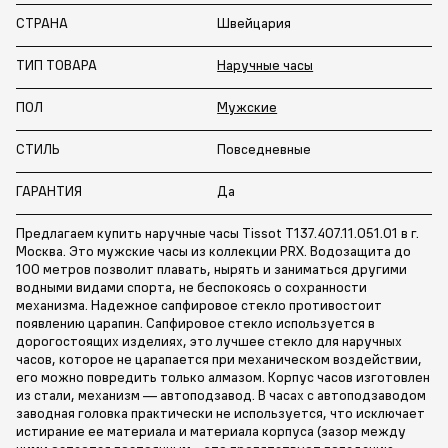
СТРАНА
Швейцария
ТИП ТОВАРА
Наручные часы
ПОЛ
Мужские
СТИЛЬ
Повседневные
ГАРАНТИЯ
Да
Предлагаем купить наручные часы Tissot T137.407.11.051.01 в г.
Москва. Это мужские часы из коллекции PRX. Водозащита до
100 метров позволит плавать, нырять и заниматься другими
водными видами спорта, не беспокоясь о сохранности
механизма. Надежное сапфировое стекло противостоит
появлению царапин. Сапфировое стекло используется в
дорогостоящих изделиях, это лучшее стекло для наручных
часов, которое не царапается при механическом воздействии,
его можно повредить только алмазом. Корпус часов изготовлен
из стали, механизм — автоподзавод. В часах с автоподзаводом
заводная головка практически не используется, что исключает
истирание ее материала и материала корпуса (зазор между