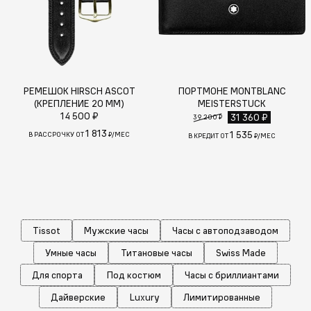
РЕМЕШОК HIRSCH ASCOT
ПОРТМОНЕ MONTBLANC
(КРЕПЛЕНИЕ 20 ММ)
MEISTERSTUCK
14 500 ₽
31 360 ₽
39 200 ₽
1 813
1 535
В РАССРОЧКУ ОТ
₽/МЕС
В КРЕДИТ ОТ
₽/МЕС
Tissot
Мужские часы
Часы с автоподзаводом
Умные часы
Титановые часы
Swiss Made
Для спорта
Под костюм
Часы с бриллиантами
Дайверские
Luxury
Лимитированные