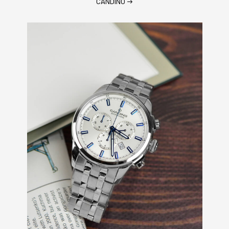
CANDINO
→