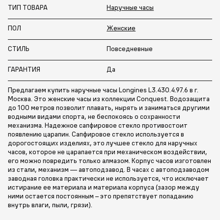
ТИП ТОВАРА
Наручные часы
ПОЛ
Женские
СТИЛЬ
Повседневные
ГАРАНТИЯ
Да
Предлагаем купить наручные часы Longines L3.430.4.97.6 в г.
Москва. Это женские часы из коллекции Conquest. Водозащита
до 100 метров позволит плавать, нырять и заниматься другими
водными видами спорта, не беспокоясь о сохранности
механизма. Надежное сапфировое стекло противостоит
появлению царапин. Сапфировое стекло используется в
дорогостоящих изделиях, это лучшее стекло для наручных
часов, которое не царапается при механическом воздействии,
его можно повредить только алмазом. Корпус часов изготовлен
из стали, механизм — автоподзавод. В часах с автоподзаводом
заводная головка практически не используется, что исключает
истирание ее материала и материала корпуса (зазор между
ними остается постоянным – это препятствует попаданию
внутрь влаги, пыли, грязи).