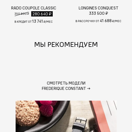
RADO COUPOLE CLASSIC
LONGINES CONQUEST
333 500 ₽
280 640 ₽
350 800 ₽
41 688
13 741
В РАССРОЧКУ ОТ
₽/МЕС
В КРЕДИТ ОТ
₽/МЕС
МЫ РЕКОМЕНДУЕМ
СМОТРЕТЬ МОДЕЛИ
FREDERIQUE CONSTANT
→