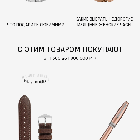
КАКИЕ ВЫБРАТЬ НЕДОРОГИЕ
ЧТО ПОДАРИТЬ ЛЮБИМЫМ?
ИЗЯЩНЫЕ ЖЕНСКИЕ ЧАСЫ
С ЭТИМ ТОВАРОМ ПОКУПАЮТ
от 1 300 до 1 800 000 ₽
→
1
А
5
%
К
Д
И
/
К
С
С
К
И
%
5
А
1
1
А
5
%
К
Д
И
/
К
С