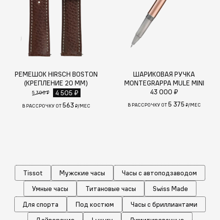
РЕМЕШОК HIRSCH BOSTON
ШАРИКОВАЯ РУЧКА
(КРЕПЛЕНИЕ 20 ММ)
MONTEGRAPPA MULE MINI
43 000 ₽
4 505 ₽
5 300 ₽
5 375
563
В РАССРОЧКУ ОТ
₽/МЕС
В РАССРОЧКУ ОТ
₽/МЕС
Tissot
Мужские часы
Часы с автоподзаводом
Умные часы
Титановые часы
Swiss Made
Для спорта
Под костюм
Часы с бриллиантами
Дайверские
Luxury
Лимитированные