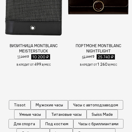
ВИЗИТНИЦА MONTBLANC
ПОРТМОНЕ MONTBLANC
MEISTERSTUCK
NIGHTFLIGHT
10 200 ₽
25 740 ₽
17 000 ₽
42 900 ₽
499
1 260
В КРЕДИТ ОТ
₽/МЕС
В КРЕДИТ ОТ
₽/МЕС
Tissot
Мужские часы
Часы с автоподзаводом
Умные часы
Титановые часы
Swiss Made
Для спорта
Под костюм
Часы с бриллиантами