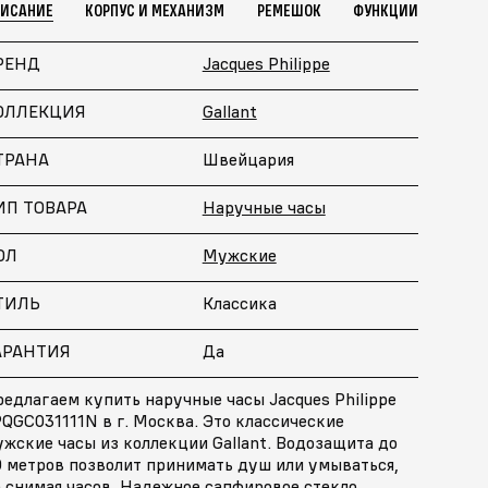
ПИСАНИЕ
КОРПУС И МЕХАНИЗМ
РЕМЕШОК
ФУНКЦИИ
РЕНД
Jacques Philippe
ОЛЛЕКЦИЯ
Gallant
ТРАНА
Швейцария
ИП ТОВАРА
Наручные часы
ОЛ
Мужские
ТИЛЬ
Классика
АРАНТИЯ
Да
едлагаем купить наручные часы Jacques Philippe
QGC031111N в г. Москва. Это классические
жские часы из коллекции Gallant. Водозащита до
0 метров позволит принимать душ или умываться,
 снимая часов. Надежное сапфировое стекло