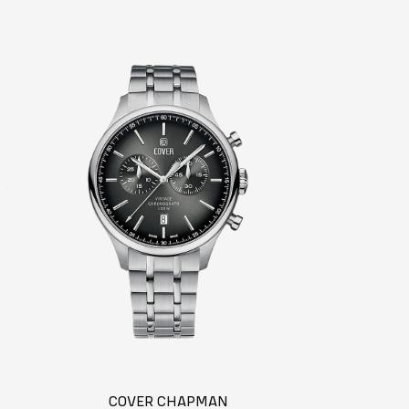
COVER CHAPMAN
ROAMER D