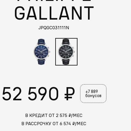
GALLANT
JPQGC031111N
52 590 ₽
+7 889
бонусов
В КРЕДИТ ОТ
2 575
₽/МЕС
В РАССРОЧКУ ОТ
6 574
₽/МЕС