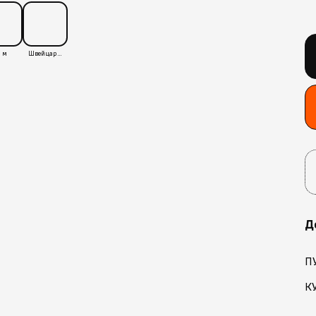
 м
Швейцария
Д
П
К