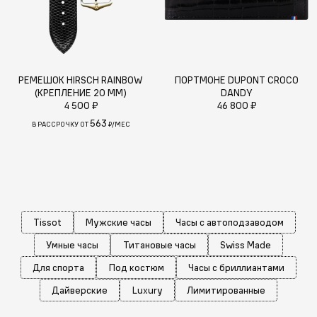
РЕМЕШОК HIRSCH RAINBOW
ПОРТМОНЕ DUPONT CROCO
(КРЕПЛЕНИЕ 20 ММ)
DANDY
4 500 ₽
46 800 ₽
563
В РАССРОЧКУ ОТ
₽/МЕС
Tissot
Мужские часы
Часы с автоподзаводом
Умные часы
Титановые часы
Swiss Made
Для спорта
Под костюм
Часы с бриллиантами
Дайверские
Luxury
Лимитированные