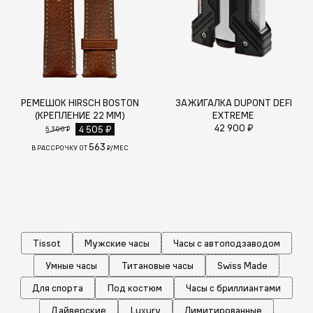
РЕМЕШОК HIRSCH BOSTON
ЗАЖИГАЛКА DUPONT DEFI
(КРЕПЛЕНИЕ 22 ММ)
EXTREME
42 900 ₽
4 505 ₽
5 300 ₽
563
В РАССРОЧКУ ОТ
₽/МЕС
Tissot
Мужские часы
Часы с автоподзаводом
Умные часы
Титановые часы
Swiss Made
Для спорта
Под костюм
Часы с бриллиантами
Дайверские
Luxury
Лимитированные