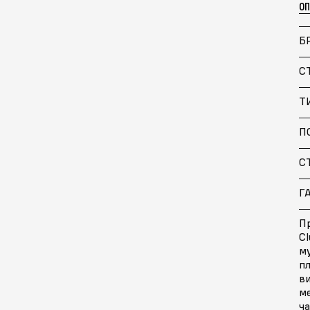
О
Б
С
Т
П
С
Г
Пр
Cl
м
п
ви
м
ча