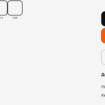
0 м
США
Д
П
К