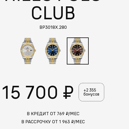
CLUB
BP3018X.280
15 700 ₽
+2 355
бонусов
Больше похожих моделей
→
В КРЕДИТ ОТ
769
₽/МЕС
В РАССРОЧКУ ОТ
1 963
₽/МЕС