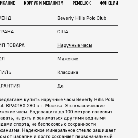
ПИСАНИЕ
КОРПУС И МЕХАНИЗМ
РЕМЕШОК
ФУНКЦИИ
РЕНД
Beverly Hills Polo Club
ТРАНА
США
ИП ТОВАРА
Наручные часы
ОЛ
Мужские
ТИЛЬ
Классика
АРАНТИЯ
Да
едлагаем купить наручные часы Beverly Hills Polo
ub BP3018X.280 в г. Москва. Это классические
ужские часы. Водозащита до 100 метров позволит
лавать, нырять и заниматься другими водными
дами спорта, не беспокоясь о сохранности
еханизма. Надежное минеральное стекло защищает
сы от царапин и долго сохраняет первоначальный