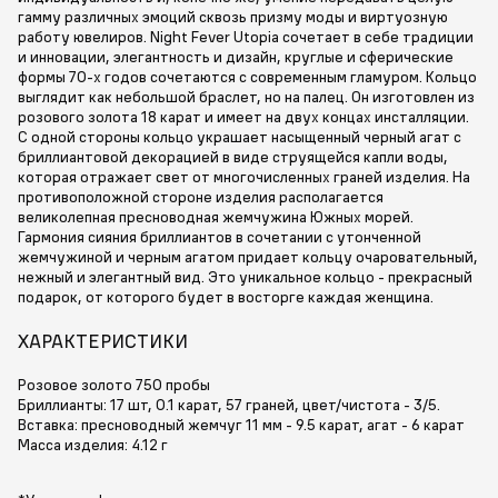
гамму различных эмоций сквозь призму моды и виртуозную
работу ювелиров. Night Fever Utopia сочетает в себе традиции
и инновации, элегантность и дизайн, круглые и сферические
формы 70-х годов сочетаются с современным гламуром. Кольцо
выглядит как небольшой браслет, но на палец. Он изготовлен из
розового золота 18 карат и имеет на двух концах инсталляции.
С одной стороны кольцо украшает насыщенный черный агат с
бриллиантовой декорацией в виде струящейся капли воды,
которая отражает свет от многочисленных граней изделия. На
противоположной стороне изделия располагается
великолепная пресноводная жемчужина Южных морей.
Гармония сияния бриллиантов в сочетании с утонченной
жемчужиной и черным агатом придает кольцу очаровательный,
нежный и элегантный вид. Это уникальное кольцо - прекрасный
подарок, от которого будет в восторге каждая женщина.
ХАРАКТЕРИСТИКИ
Розовое золото 750 пробы
Бриллианты: 17 шт, 0.1 карат, 57 граней, цвет/чистота - 3/5.
Вставка: пресноводный жемчуг 11 мм - 9.5 карат, агат - 6 карат
Масса изделия: 4.12 г