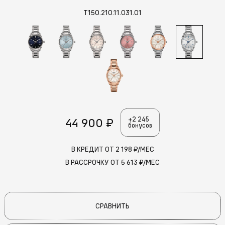
T150.210.11.031.01
44 900 ₽
+2 245
бонусов
В КРЕДИТ ОТ
2 198
₽/МЕС
В РАССРОЧКУ ОТ
5 613
₽/МЕС
СРАВНИТЬ