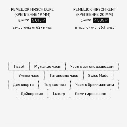
РЕМЕШОК HIRSCH DUKE
РЕМЕШОК HIRSCH KENT
(КРЕПЛЕНИЕ 19 ММ)
(КРЕПЛЕНИЕ 20 ММ)
5 015 ₽
4 505 ₽
5 900 ₽
5 300 ₽
627
563
В РАССРОЧКУ ОТ
₽/МЕС
В РАССРОЧКУ ОТ
₽/МЕС
Tissot
Мужские часы
Часы с автоподзаводом
Умные часы
Титановые часы
Swiss Made
Для спорта
Под костюм
Часы с бриллиантами
Дайверские
Luxury
Лимитированные