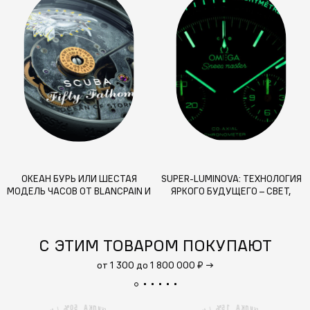
ОКЕАН БУРЬ ИЛИ ШЕСТАЯ
SUPER-LUMINOVA: ТЕХНОЛОГИЯ
МОДЕЛЬ ЧАСОВ ОТ BLANCPAIN И
ЯРКОГО БУДУЩЕГО – СВЕТ,
SWATCH
КОТОРЫЙ МЕНЯЕТ ПРАВИЛА
ИГРЫ
С ЭТИМ ТОВАРОМ ПОКУПАЮТ
от 1 300 до 1 800 000 ₽
→
5
1
А
А
0
5
%
К
%
К
Д
Д
И
И
/
/
К
К