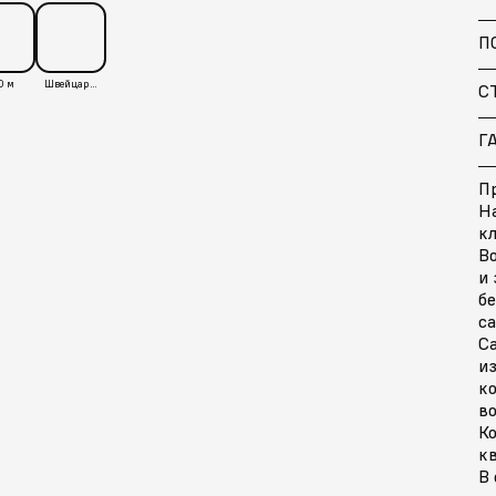
П
0 м
Швейцария
С
Г
Пр
H
кл
Во
и
б
с
С
из
к
во
Ко
кв
В 