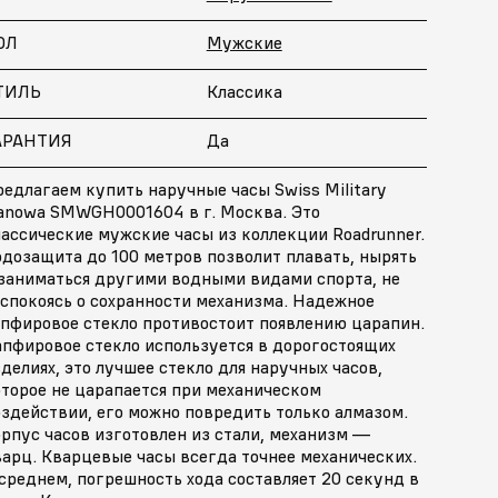
ОЛ
Мужские
ТИЛЬ
Классика
АРАНТИЯ
Да
едлагаем купить наручные часы Swiss Military
anowa SMWGH0001604 в г. Москва. Это
ассические мужские часы из коллекции Roadrunner.
дозащита до 100 метров позволит плавать, нырять
 заниматься другими водными видами спорта, не
еспокоясь о сохранности механизма. Надежное
апфировое стекло противостоит появлению царапин.
апфировое стекло используется в дорогостоящих
делиях, это лучшее стекло для наручных часов,
оторое не царапается при механическом
здействии, его можно повредить только алмазом.
рпус часов изготовлен из стали, механизм —
арц. Кварцевые часы всегда точнее механических.
среднем, погрешность хода составляет 20 секунд в