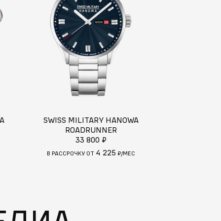
A
SWISS MILITARY HANOWA
ROADRUNNER
DIESEL
33 800 ₽
33
4 225
С
В РАССРОЧКУ ОТ
₽/МЕС
В РАССРОЧКУ