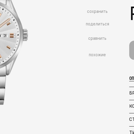
сохранить
поделиться
сравнить
похожие
О
Б
К
С
Т