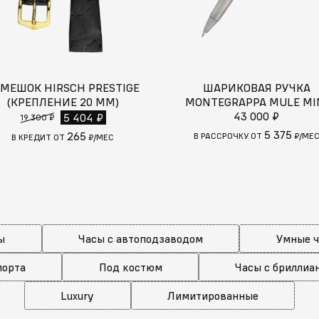
МЕШОК HIRSCH PRESTIGE
ШАРИКОВАЯ РУЧКА
(КРЕПЛЕНИЕ 20 ММ)
MONTEGRAPPA MULE MI
43 000 ₽
5 404 ₽
19 300 ₽
5 375
265
В РАССРОЧКУ ОТ
₽/МЕ
В КРЕДИТ ОТ
₽/МЕС
ы
Часы с автоподзаводом
Умные 
порта
Под костюм
Часы с бриллиа
Luxury
Лимитированные