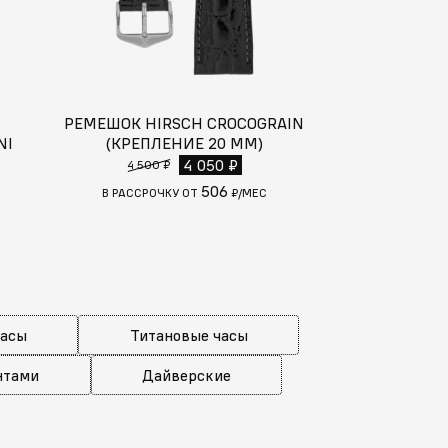
РЕМЕШОК HIRSCH CROCOGRAIN
NI
(КРЕПЛЕНИЕ 20 ММ)
МЕТЕОСТ
5 
4 050 ₽
4 500 ₽
506
С
В РАССРОЧКУ ОТ
₽/МЕС
часы
Титановые часы
нтами
Дайверские