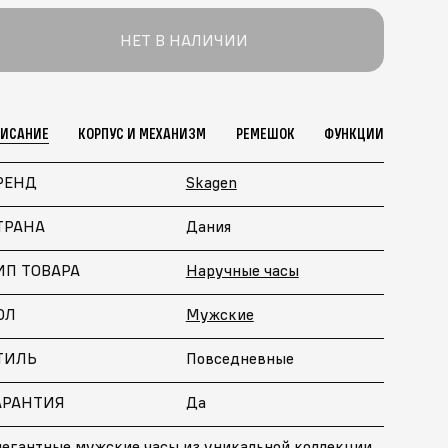
НЕТ В НАЛИЧИИ
ПИСАНИЕ
КОРПУС И МЕХАНИЗМ
РЕМЕШОК
ФУНКЦИИ
РЕНД
Skagen
ТРАНА
Дания
ИП ТОВАРА
Наручные часы
ОЛ
Мужские
ТИЛЬ
Повседневные
АРАНТИЯ
Да
легантные мужские часы из уникальной коллекции