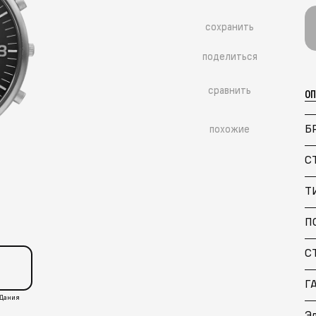
сохранить
поделиться
сравнить
О
Б
похожие
С
Т
П
С
Г
Дания
Э