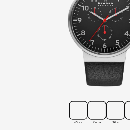
40 мм
Кварц
30 м