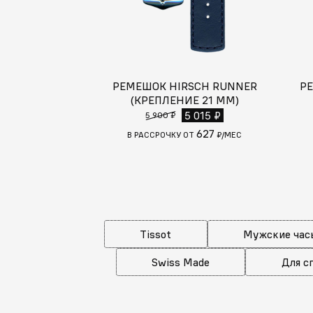
РЕМЕШОК HIRSCH RUNNER
РЕ
(КРЕПЛЕНИЕ 21 ММ)
5 015 ₽
5 900 ₽
627
В РАССРОЧКУ ОТ
₽/МЕС
Tissot
Мужские час
Swiss Made
Для с