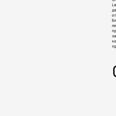
Le
д
о
б
ле
п
з
к
пр