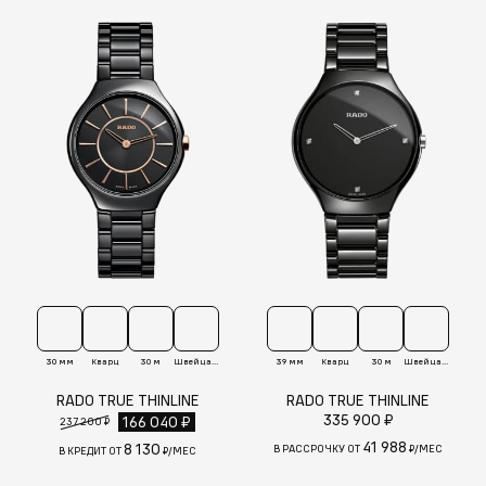
30 мм
Кварц
30 м
Швейцария
39 мм
Кварц
30 м
Швейцария
RADO TRUE THINLINE
RADO TRUE THINLINE
335 900 ₽
166 040 ₽
237 200 ₽
41 988
8 130
В РАССРОЧКУ ОТ
₽/МЕС
В КРЕДИТ ОТ
₽/МЕС