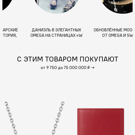
ЧТО ДЕЛАЕТ ШВЕЙЦАРСКИЕ
ДАНИЭЛЬ В ЭЛЕГАНТНЫХ
О
ЧАСЫ ЛУЧШИМИ: ИСТОРИЯ,
OMEGA НА СТРАНИЦАХ «W
МАСТЕРСТВО И ТОЧНОСТЬ
KOREA»
С ЭТИМ ТОВАРОМ ПОКУПАЮТ
от 9 750 до 75 000 000 ₽
→