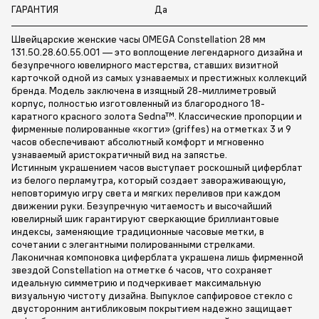
ГАРАНТИЯ
Да
Швейцарские женские часы OMEGA Constellation 28 мм
131.50.28.60.55.001 — это воплощение легендарного дизайна и
безупречного ювелирного мастерства, ставших визитной
карточкой одной из самых узнаваемых и престижных коллекций
бренда. Модель заключена в изящный 28-миллиметровый
корпус, полностью изготовленный из благородного 18-
каратного красного золота Sedna™. Классические пропорции и
фирменные полированные «когти» (griffes) на отметках 3 и 9
часов обеспечивают абсолютный комфорт и мгновенно
узнаваемый аристократичный вид на запястье.
Истинным украшением часов выступает роскошный циферблат
из белого перламутра, который создает завораживающую,
неповторимую игру света и мягких переливов при каждом
движении руки. Безупречную читаемость и высочайший
ювелирный шик гарантируют сверкающие бриллиантовые
индексы, заменяющие традиционные часовые метки, в
сочетании с элегантными полированными стрелками.
Лаконичная компоновка циферблата украшена лишь фирменной
звездой Constellation на отметке 6 часов, что сохраняет
идеальную симметрию и подчеркивает максимальную
визуальную чистоту дизайна. Выпуклое сапфировое стекло с
двусторонним антибликовым покрытием надежно защищает