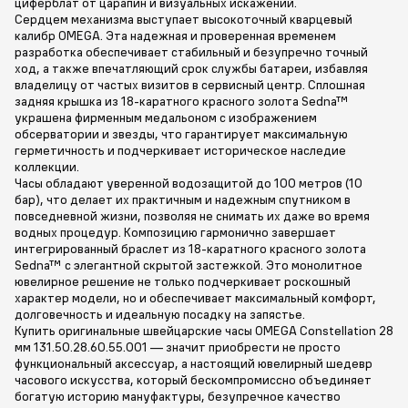
циферблат от царапин и визуальных искажений.
Сердцем механизма выступает высокоточный кварцевый
калибр OMEGA. Эта надежная и проверенная временем
разработка обеспечивает стабильный и безупречно точный
ход, а также впечатляющий срок службы батареи, избавляя
владелицу от частых визитов в сервисный центр. Сплошная
задняя крышка из 18-каратного красного золота Sedna™
украшена фирменным медальоном с изображением
обсерватории и звезды, что гарантирует максимальную
герметичность и подчеркивает историческое наследие
коллекции.
Часы обладают уверенной водозащитой до 100 метров (10
бар), что делает их практичным и надежным спутником в
повседневной жизни, позволяя не снимать их даже во время
водных процедур. Композицию гармонично завершает
интегрированный браслет из 18-каратного красного золота
Sedna™ с элегантной скрытой застежкой. Это монолитное
ювелирное решение не только подчеркивает роскошный
характер модели, но и обеспечивает максимальный комфорт,
долговечность и идеальную посадку на запястье.
Купить оригинальные швейцарские часы OMEGA Constellation 28
мм 131.50.28.60.55.001 — значит приобрести не просто
функциональный аксессуар, а настоящий ювелирный шедевр
часового искусства, который бескомпромиссно объединяет
богатую историю мануфактуры, безупречное качество