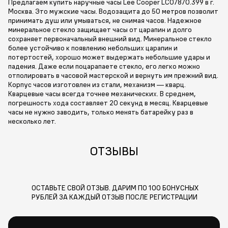
Предлагаем купить наручные часы Lee Cooper LC07870.399 в г.
Москва. Это мужские часы. Водозащита до 50 метров позволит
принимать душ или умываться, не снимая часов. Надежное
минеральное стекло защищает часы от царапин и долго
сохраняет первоначальный внешний вид. Минеральное стекло
более устойчиво к появлению небольших царапин и
потертостей, хорошо может выдержать небольшие удары и
падения. Даже если поцарапаете стекло, его легко можно
отполировать в часовой мастерской и вернуть им прежний вид.
Корпус часов изготовлен из стали, механизм — кварц.
Кварцевые часы всегда точнее механических. В среднем,
погрешность хода составляет 20 секунд в месяц. Кварцевые
часы не нужно заводить, только менять батарейку раз в
несколько лет.
ОТЗЫВЫ
ОСТАВЬТЕ СВОЙ ОТЗЫВ. ДАРИМ ПО 100 БОНУСНЫХ
РУБЛЕЙ ЗА КАЖДЫЙ ОТЗЫВ ПОСЛЕ РЕГИСТРАЦИИ