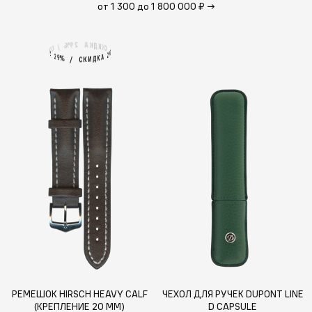
от 1 300 до 1 800 000 ₽
→
2
А
9
%
К
Д
И
/
К
С
С
К
И
%
9
А
2
2
А
9
%
К
Д
И
/
К
С
РЕМЕШОК HIRSCH HEAVY CALF
ЧЕХОЛ ДЛЯ РУЧЕК DUPONT LINE
(КРЕПЛЕНИЕ 20 ММ)
D CAPSULE