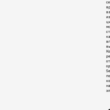
с
в
вз
и
ц
м
с
к
в
в
К
р
от
о
S
по
к
н
э