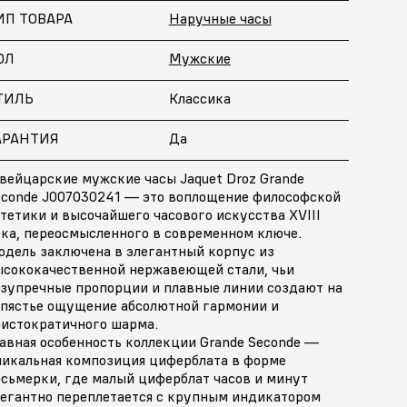
ИП ТОВАРА
Наручные часы
ОЛ
Мужские
ТИЛЬ
Классика
АРАНТИЯ
Да
вейцарские мужские часы Jaquet Droz Grande
econde J007030241 — это воплощение философской
тетики и высочайшего часового искусства XVIII
ека, переосмысленного в современном ключе.
одель заключена в элегантный корпус из
ысококачественной нержавеющей стали, чьи
езупречные пропорции и плавные линии создают на
апястье ощущение абсолютной гармонии и
ристократичного шарма.
авная особенность коллекции Grande Seconde —
никальная композиция циферблата в форме
осьмерки, где малый циферблат часов и минут
легантно переплетается с крупным индикатором