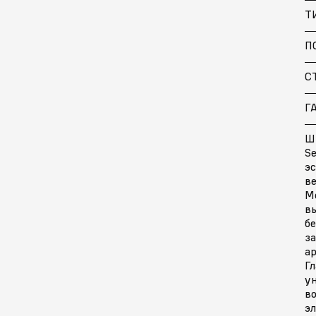
Т
П
С
Г
Ш
S
эс
в
М
в
б
з
а
Гл
у
в
э