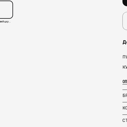
Швейцария
Д
П
К
О
Б
К
С