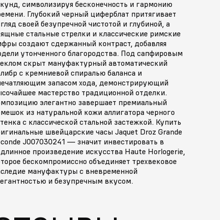
екунд, символизируя бесконечность и гармонию
ремени. Глубокий черный циферблат притягивает
гляд своей безупречной чистотой и глубиной, а
зящные стальные стрелки и классические римские
ифры создают сдержанный контраст, добавляя
одели утонченного благородства. Под сапфировым
теклом скрыт мануфактурный автоматический
алибр с кремниевой спиралью баланса и
печатляющим запасом хода, демонстрирующий
ысочайшее мастерство традиционной отделки.
омпозицию элегантно завершает премиальный
емешок из натуральной кожи аллигатора черного
тенка с классической стальной застежкой. Купить
ригинальные швейцарские часы Jaquet Droz Grande
econde J007030241 — значит инвестировать в
длинное произведение искусства Haute Horlogerie,
оторое бескомпромиссно объединяет трехвековое
аследие мануфактуры с вневременной
легантностью и безупречным вкусом.