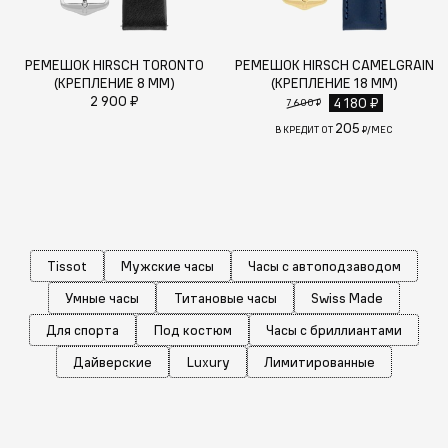
РЕМЕШОК HIRSCH TORONTO
РЕМЕШОК HIRSCH CAMELGRAIN
(КРЕПЛЕНИЕ 8 ММ)
(КРЕПЛЕНИЕ 18 ММ)
2 900 ₽
4 180 ₽
7 600 ₽
205
В КРЕДИТ ОТ
₽/МЕС
Tissot
Мужские часы
Часы с автоподзаводом
Умные часы
Титановые часы
Swiss Made
Для спорта
Под костюм
Часы с бриллиантами
Дайверские
Luxury
Лимитированные