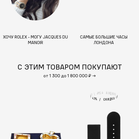
ХОЧУ ROLEX - МОГУ JACQUES DU
САМЫЕ БОЛЬШИЕ ЧАСЫ
MANOIR
ЛОНДОНА
С ЭТИМ ТОВАРОМ ПОКУПАЮТ
от 1 300 до 1 800 000 ₽
→
4
А
2
%
К
Д
И
/
К
С
С
К
И
%
2
А
4
4
А
2
%
К
Д
И
/
К
С