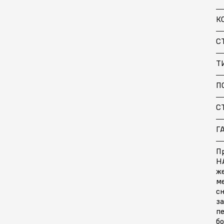
К
С
Т
П
С
Г
П
H
ж
м
с
за
п
бо