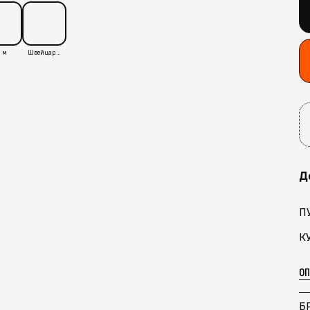
 м
Швейцария
Д
П
К
О
Б