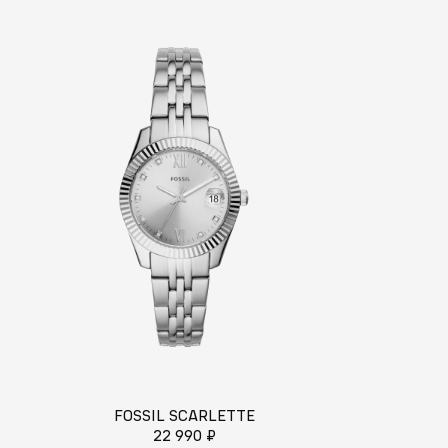
FOSSIL SCARLETTE
FOSSIL 
22 990 ₽
21