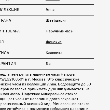
ОЛЛЕКЦИЯ
Anna
ТРАНА
Швейцария
ИП ТОВАРА
Наручные часы
ОЛ
Женские
ТИЛЬ
Классика
АРАНТИЯ
Да
редлагаем купить наручные часы Hanowa
AWLG2100301 в г. Москва. Это классические
енские часы из коллекции Anna. Водозащита до 50
етров позволит принимать душ или умываться, не
нимая часов. Надежное минеральное стекло
щищает часы от царапин и долго сохраняет
ервоначальный внешний вид. Минеральное стекло
лее устойчиво к появлению небольших царапин и