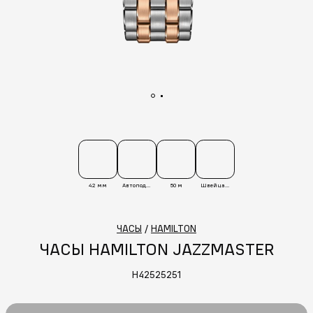
42 мм
Автоподзавод
50 м
Швейцария
ЧАСЫ
/
HAMILTON
ЧАСЫ HAMILTON JAZZMASTER
H42525251