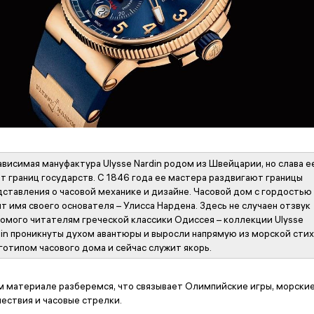
висимая мануфактура Ulysse Nardin родом из Швейцарии, но слава е
ет границ государств. С 1846 года ее мастера раздвигают границы
дставления о часовой механике и дизайне. Часовой дом с гордостью
т имя своего основателя – Улисса Нардена. Здесь не случаен отзвук
комого читателям греческой классики Одиссея – коллекции Ulysse
din проникнуты духом авантюры и выросли напрямую из морской стих
готипом часового дома и сейчас служит якорь.
м материале разберемся, что связывает Олимпийские игры, морски
ествия и часовые стрелки.