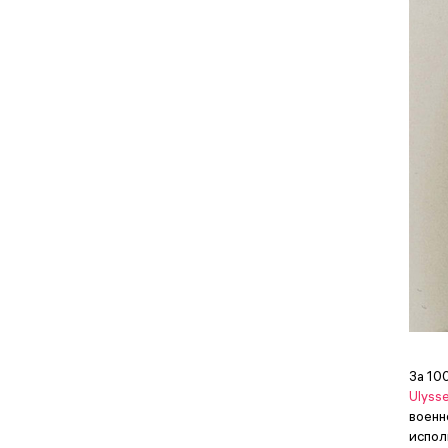
Korloff
Lee Cooper
Longines
Luminox
Maurice Lacroix
Omega
Oris
Panerai
Patek Philippe
Rado
Raketa
Raymond Weil
Richard Mille
Roger Dubuis
За 10
Rolex
Ulyss
военн
Seiko
испол
Swatch