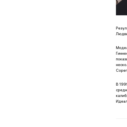
Резул
Людви
Модел
Гинне
показ
неско
Coper
В 199
средн
калиб
Идеал