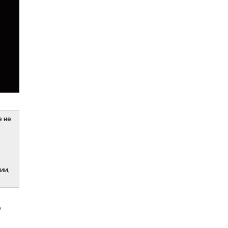
е не
ии,
е