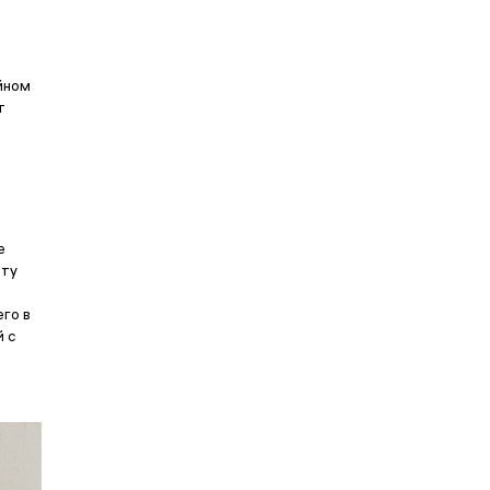
йном
т
е
оту
его в
й с