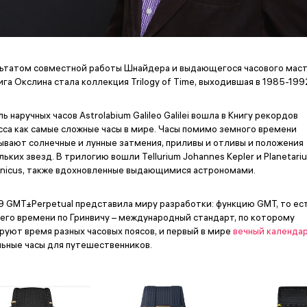
ьтатом совместной работы Шнайдера и выдающегося часового мас
га Окслина стала коллекция Trilogy of Time, выходившая в 1985-199
ь наручных часов Astrolabium Galileo Galilei вошла в Книгу рекордов
сса как самые сложные часы в мире. Часы помимо земного времени
ывают солнечные и лунные затмения, приливы и отливы и положения
льких звезд. В трилогию вошли Tellurium Johannes Kepler и Planetari
nicus, также вдохновленные выдающимися астрономами.
9 GMT±Perpetual представила миру разработки: функцию GMT, то ес
его времени по Гринвичу – международный стандарт, по которому
руют время разных часовых поясов, и первый в мире
вечный календа
ьные часы для путешественников.