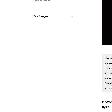
Показать еще
Все бренды
A. Lange & Söhne
Armand Nicolet
Audemars Piguet
Bell & Ross
Blancpain
Неза
Breitling
зна
BVLGARI
пре
носи
Candino
зна
Cartier
Nar
Casio
а ло
Certina
Chopard
Claude Bernard
В это
путеш
Diesel