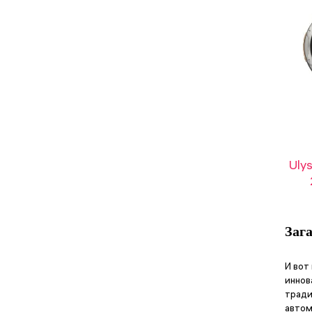
Uly
Заг
И вот
иннов
тради
автом