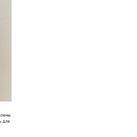
влены
ь для