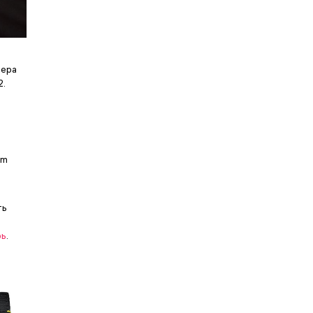
тера
2.
um
ть
рь
.