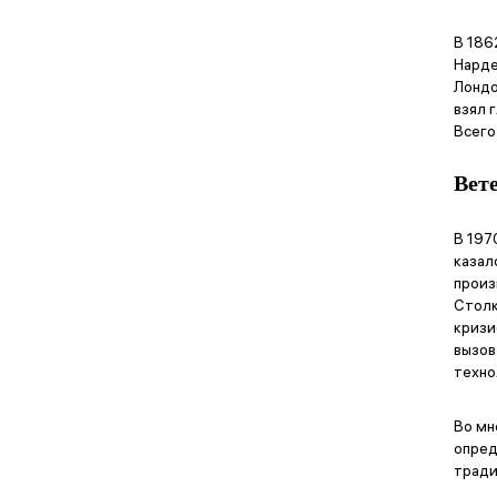
Swiss Military Hanowa
В 186
Tag Heuer
Нарде
Tissot
Лондо
взял 
Ulysse Nardin
Всего
Vacheron Constantin
Вет
Zenith
В 197
Русское время-Часовой Дом
казал
произ
Столк
кризи
вызов
техно
Во мн
опред
тради