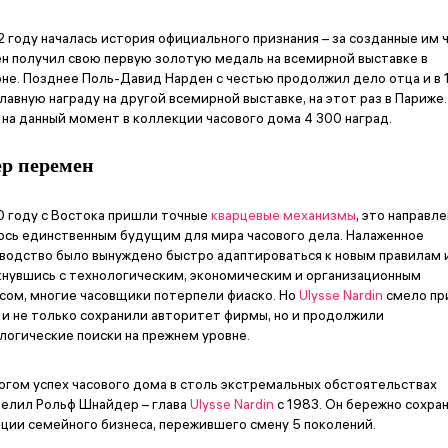
2 году началась история официального признания – за созданные им 
н получил свою первую золотую медаль на всемирной выставке в
не. Позднее Поль-Давид Нарден с честью продолжил дело отца и в
главную награду на другой всемирной выставке, на этот раз в Париже.
 на данный момент в коллекции часового дома 4 300 наград.
ер перемен
0 году с Востока пришли точные
кварцевые механизмы
, это направл
ось единственным будущим для мира часового дела. Налаженное
водство было вынуждено быстро адаптироваться к новым правилам 
нувшись с технологическим, экономическим и организационным
сом, многие часовщики потерпели фиаско. Но
Ulysse Nardin
смело пр
 и не только сохранили авторитет фирмы, но и продолжили
логические поиски на прежнем уровне.
огом успех часового дома в столь экстремальных обстоятельствах
елил Рольф Шнайдер – глава
Ulysse Nardin
с 1983. Он бережно сохра
ции семейного бизнеса, пережившего смену 5 поколений.