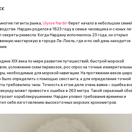
сс
 многие гиганты рынка,
Ulysse Nardin
берет начало в небольшом семе
водстве. Нарден родился в 1823 году в семье часовщика и с юных ле
л секреты ремесла. Когда Нардену исполнилось 23 года, он открыл
венную мастерскую в городе Ле-Локль, где и по сей день находится
ния.
едине XIX века по мере развития путешествий, быстрой морской
вли, усложнения схем перевозок, рос спрос на точные измерительны
ры, необходимые для морской навигации. На протяжении веков шир
 было определить с помощью секстанта, а для определения точной
ты требовались часы. Точность в этом деле очень важна – ошибка вс
секунду может привести к ошибке в 263 метра. Такой серьезный сбо
 грозит кораблекрушением. Нарден уловил требования времени и
тил себя изготовлению высокоточных морских хронометров.