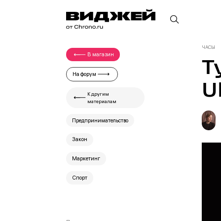
ЧАСЫ
В магазин
Т
На форум
U
К другим
материалам
Предпринимательство
Закон
Маркетинг
Спорт