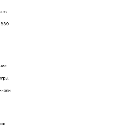
часы
 1889
ение
игры.
иняли
нил