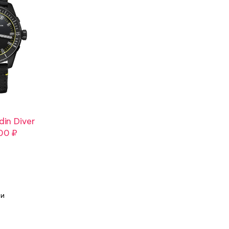
din Diver
Ulysse Nardin
Ulysse Nardin Mar
00 ₽
Classico
1 015 000 ₽
1 225 000 ₽
ли