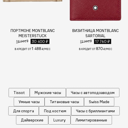
ПОРТМОНЕ MONTBLANC
ВИЗИТНИЦА MONTBLANC
MEISTERSTUCK
SARTORIAL
30 400 ₽
17 760 ₽
38 000 ₽
22 200 ₽
1 488
870
В КРЕДИТ ОТ
₽/МЕС
В КРЕДИТ ОТ
₽/МЕС
Tissot
Мужские часы
Часы с автоподзаводом
Умные часы
Титановые часы
Swiss Made
Для спорта
Под костюм
Часы с бриллиантами
Дайверские
Luxury
Лимитированные