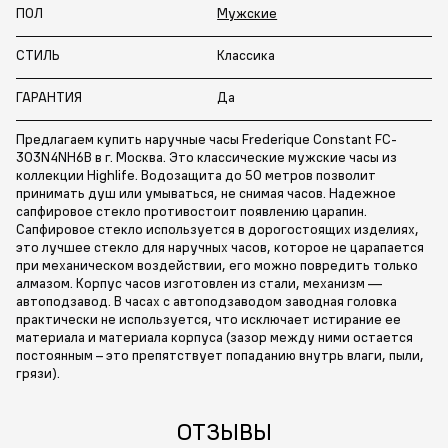
ПОЛ
Мужские
СТИЛЬ
Классика
ГАРАНТИЯ
Да
Предлагаем купить наручные часы Frederique Constant FC-
303N4NH6B в г. Москва. Это классические мужские часы из
коллекции Highlife. Водозащита до 50 метров позволит
принимать душ или умываться, не снимая часов. Надежное
сапфировое стекло противостоит появлению царапин.
Сапфировое стекло используется в дорогостоящих изделиях,
это лучшее стекло для наручных часов, которое не царапается
при механическом воздействии, его можно повредить только
алмазом. Корпус часов изготовлен из стали, механизм —
автоподзавод. В часах с автоподзаводом заводная головка
практически не используется, что исключает истирание ее
материала и материала корпуса (зазор между ними остается
постоянным – это препятствует попаданию внутрь влаги, пыли,
грязи).
ОТЗЫВЫ