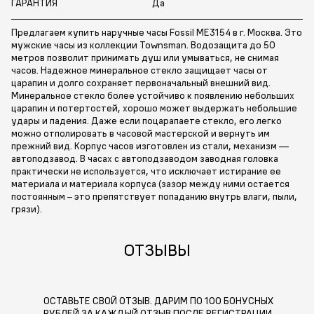
ГАРАНТИЯ
Да
Предлагаем купить наручные часы Fossil ME3154 в г. Москва. Это
мужские часы из коллекции Townsman. Водозащита до 50
метров позволит принимать душ или умываться, не снимая
часов. Надежное минеральное стекло защищает часы от
царапин и долго сохраняет первоначальный внешний вид.
Минеральное стекло более устойчиво к появлению небольших
царапин и потертостей, хорошо может выдержать небольшие
удары и падения. Даже если поцарапаете стекло, его легко
можно отполировать в часовой мастерской и вернуть им
прежний вид. Корпус часов изготовлен из стали, механизм —
автоподзавод. В часах с автоподзаводом заводная головка
практически не используется, что исключает истирание ее
материала и материала корпуса (зазор между ними остается
постоянным – это препятствует попаданию внутрь влаги, пыли,
грязи).
ОТЗЫВЫ
ОСТАВЬТЕ СВОЙ ОТЗЫВ. ДАРИМ ПО 100 БОНУСНЫХ
РУБЛЕЙ ЗА КАЖДЫЙ ОТЗЫВ ПОСЛЕ РЕГИСТРАЦИИ