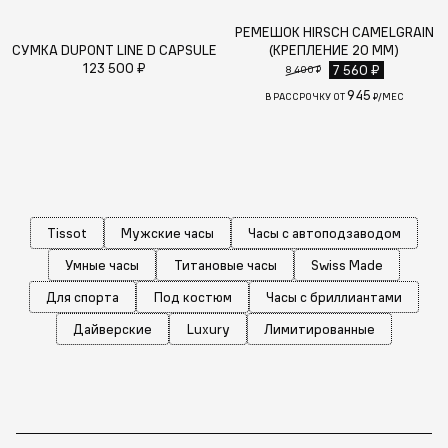
РЕМЕШОК HIRSCH CAMELGRAIN
СУМКА DUPONT LINE D CAPSULE
(КРЕПЛЕНИЕ 20 ММ)
123 500 ₽
7 560 ₽
8 400 ₽
945
В РАССРОЧКУ ОТ
₽/МЕС
Tissot
Мужские часы
Часы с автоподзаводом
Умные часы
Титановые часы
Swiss Made
Для спорта
Под костюм
Часы с бриллиантами
Дайверские
Luxury
Лимитированные