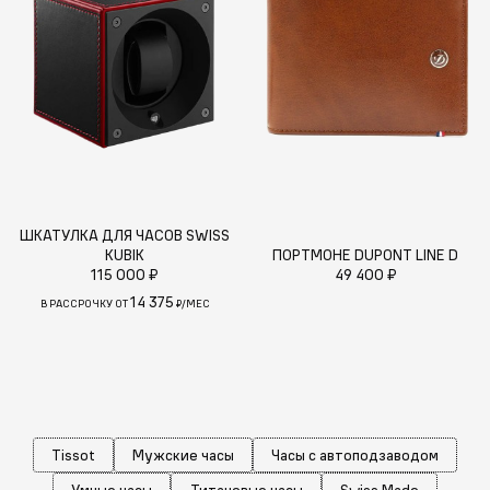
ШКАТУЛКА ДЛЯ ЧАСОВ SWISS
KUBIK
ПОРТМОНЕ DUPONT LINE D
115 000 ₽
49 400 ₽
14 375
В РАССРОЧКУ ОТ
₽/МЕС
Tissot
Мужские часы
Часы с автоподзаводом
Умные часы
Титановые часы
Swiss Made