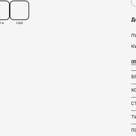
Д
0 м
США
П
К
О
Б
К
С
Т
П