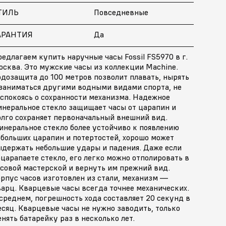
ТИЛЬ
Повседневные
АРАНТИЯ
Да
едлагаем купить наручные часы Fossil FS5970 в г.
осква. Это мужские часы из коллекции Machine.
дозащита до 100 метров позволит плавать, нырять
 заниматься другими водными видами спорта, не
еспокоясь о сохранности механизма. Надежное
инеральное стекло защищает часы от царапин и
олго сохраняет первоначальный внешний вид.
инеральное стекло более устойчиво к появлению
ебольших царапин и потертостей, хорошо может
ыдержать небольшие удары и падения. Даже если
царапаете стекло, его легко можно отполировать в
асовой мастерской и вернуть им прежний вид.
рпус часов изготовлен из стали, механизм —
арц. Кварцевые часы всегда точнее механических.
среднем, погрешность хода составляет 20 секунд в
сяц. Кварцевые часы не нужно заводить, только
нять батарейку раз в несколько лет.