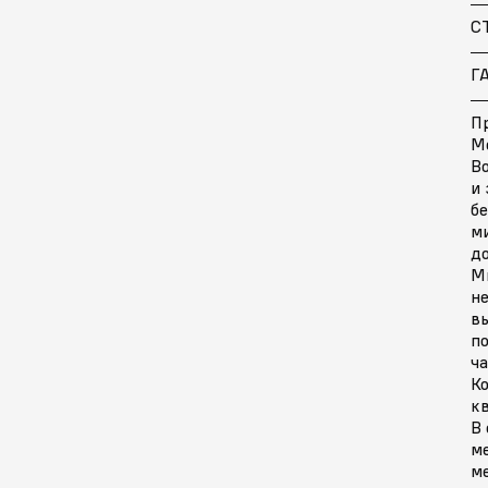
С
Г
Пр
М
Во
и
б
м
д
М
н
в
по
ч
Ко
кв
В 
ме
ме