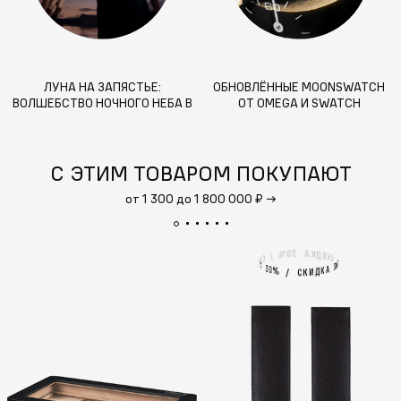
ЛУНА НА ЗАПЯСТЬЕ:
ОБНОВЛЁННЫЕ MOONSWATCH
ВОЛШЕБСТВО НОЧНОГО НЕБА В
ОТ OMEGA И SWATCH
ВАШИХ ЧАСАХ
С ЭТИМ ТОВАРОМ ПОКУПАЮТ
от 1 300 до 1 800 000 ₽
→
3
А
0
%
К
Д
И
/
К
С
С
К
И
%
0
А
3
3
А
0
%
К
Д
И
/
К
С