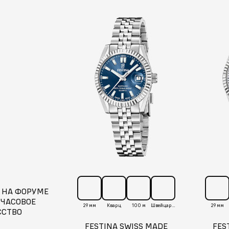
 НА ФОРУМЕ
 ЧАСОВОЕ
29 мм
Кварц
100 м
Швейцария
29 мм
ССТВО
FESTINA SWISS MADE
FES