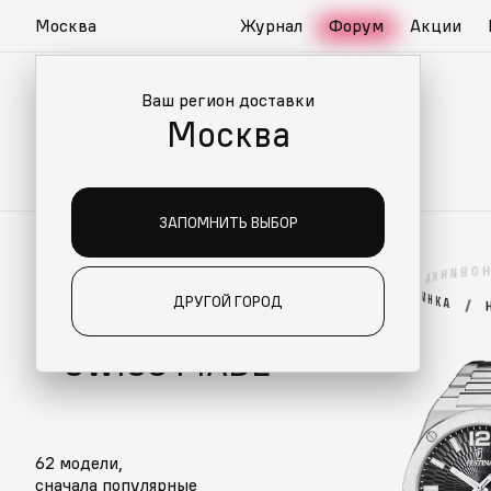
Москва
Журнал
Форум
Акции
Ваш регион доставки
Москва
ЗАПОМНИТЬ ВЫБОР
Н
О
В
И
Н
К
А
/
О
SWISS MADE
В
И
Н
К
ДРУГОЙ ГОРОД
А
/
ЧАСЫ FESTINA
SWISS MADE
62 модели,
сначала популярные