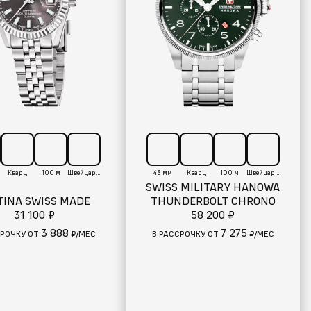
Кварц
100 м
Швейцария
43 мм
Кварц
100 м
Швейцария
SWISS MILITARY HANOWA
TINA SWISS MADE
THUNDERBOLT CHRONO
31 100 ₽
58 200 ₽
3 888
7 275
СРОЧКУ ОТ
₽/МЕС
В РАССРОЧКУ ОТ
₽/МЕС