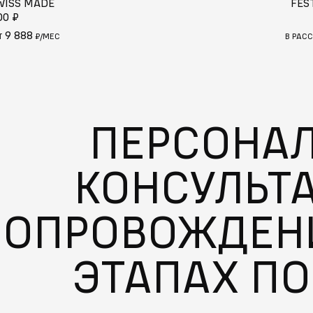
WISS MADE
FES
00 ₽
9 888
Т
₽/МЕС
В РАС
ПЕРСОНА
КОНСУЛЬТ
СОПРОВОЖДЕНИ
ЭТАПАХ П