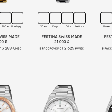
100 м
Швейцария
30 мм
Кварц
100 м
Швейцария
40 мм
WISS MADE
FESTINA SWISS MADE
FES
00 ₽
21 000 ₽
3 288
2 625
Т
₽/МЕС
В РАССРОЧКУ ОТ
₽/МЕС
В РАС