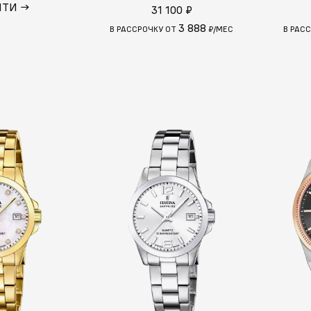
ЙТИ →
31 100 ₽
3 888
В РАССРОЧКУ ОТ
₽/МЕС
В РАС