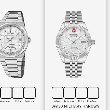
Автоподзавод
100 м
Швейцария
41 мм
Автоподзавод
100 м
Швейцария
SWISS MILITARY HANOWA