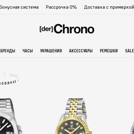
Бонусная система
Рассрочка 0%
Доставка с примеркой
БРЕНДЫ
ЧАСЫ
УКРАШЕНИЯ
АКСЕССУАРЫ
РЕМЕШКИ
SALE
/
А
К
Н
И
В
О
/
А
К
Н
И
В
О
Н