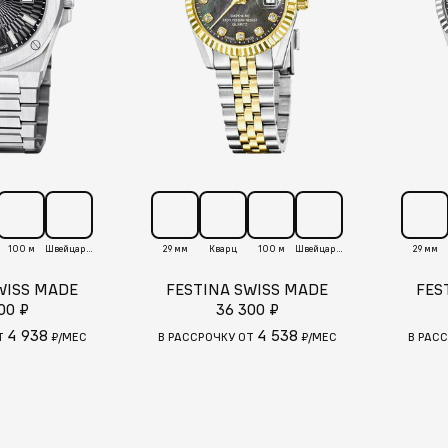
100 м
Швейцария
29 мм
Кварц
100 м
Швейцария
29 мм
WISS MADE
FESTINA SWISS MADE
FES
00 ₽
36 300 ₽
4 938
4 538
Т
₽/МЕС
В РАССРОЧКУ ОТ
₽/МЕС
В РАС