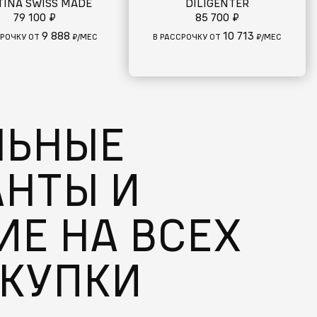
TINA SWISS MADE
DILIGENTER
79 100 ₽
85 700 ₽
9 888
10 713
СРОЧКУ ОТ
₽/МЕС
В РАССРОЧКУ ОТ
₽/МЕС
ЛЬНЫЕ
АНТЫ И
Е НА ВСЕХ
ОКУПКИ