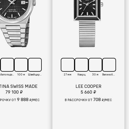
Автоподзавод
100 м
Швейцария
27 мм
Кварц
30 м
Великобритания
TINA SWISS MADE
LEE COOPER
79 100 ₽
5 660 ₽
9 888
708
СРОЧКУ ОТ
₽/МЕС
В РАССРОЧКУ ОТ
₽/МЕС