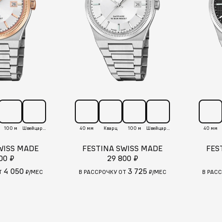
100 м
Швейцария
40 мм
Кварц
100 м
Швейцария
40 мм
WISS MADE
FESTINA SWISS MADE
FES
00 ₽
29 800 ₽
4 050
3 725
Т
₽/МЕС
В РАССРОЧКУ ОТ
₽/МЕС
В РАС