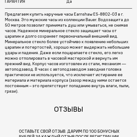
ГАРАНТИЯ
Да
Предлагаем купить наручные часы Earnshaw ES-8802-03 в г.
Москва. Это мужские часы из коллекции Bauer. Водозащита до
50 метров позволит принимать душ или умываться, не снимая
часов. Надежное минеральное стекло защищает часы от
царапин и долго сохраняет первоначальный внешний вид.
Минеральное стекло более устойчиво к появлению небольших
царапин и потертостей, хорошо может выдержать небольшие
удары и падения. Даже если поцарапаете стекло, его легко
можно отполировать в часовой мастерской и вернуть им
прежний вид. Корпус часов изготовлен из стали, механизм —
автоподзавод. В часах с автоподзаводом заводная головка
практически не используется, что исключает истирание ее
материала и материала корпуса (зазор между ними остается
постоянным – это препятствует попаданию внутрь влаги, пыли,
грязи).
ОТЗЫВЫ
ОСТАВЬТЕ СВОЙ ОТЗЫВ. ДАРИМ ПО 100 БОНУСНЫХ
РУБЛЕЙ ЗА КАЖДЫЙ ОТЗЫВ ПОСЛЕ РЕГИСТРАЦИИ