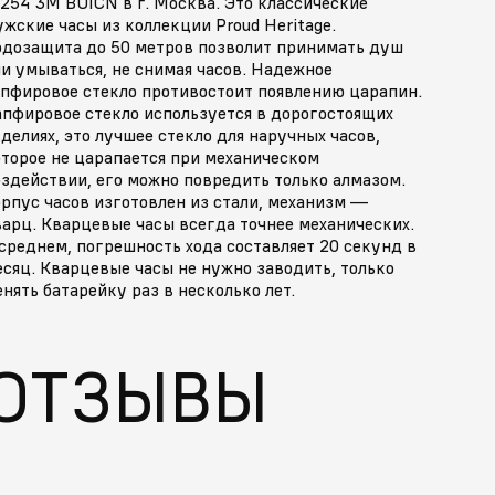
254 3M BUICN в г. Москва. Это классические
жские часы из коллекции Proud Heritage.
одозащита до 50 метров позволит принимать душ
и умываться, не снимая часов. Надежное
апфировое стекло противостоит появлению царапин.
апфировое стекло используется в дорогостоящих
делиях, это лучшее стекло для наручных часов,
оторое не царапается при механическом
здействии, его можно повредить только алмазом.
рпус часов изготовлен из стали, механизм —
арц. Кварцевые часы всегда точнее механических.
среднем, погрешность хода составляет 20 секунд в
сяц. Кварцевые часы не нужно заводить, только
нять батарейку раз в несколько лет.
ОТЗЫВЫ