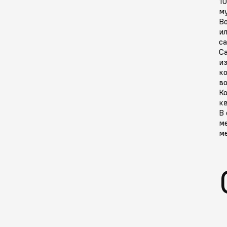
10
му
В
ил
с
С
из
к
во
Ко
кв
В 
ме
ме