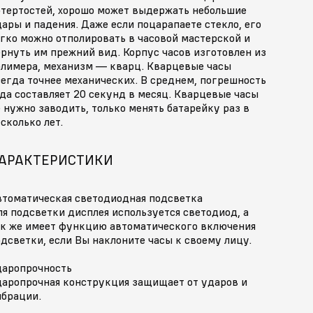
отертостей, хорошо может выдержать небольшие
ары и падения. Даже если поцарапаете стекло, его
гко можно отполировать в часовой мастерской и
рнуть им прежний вид. Корпус часов изготовлен из
олимера, механизм — кварц. Кварцевые часы
егда точнее механических. В среднем, погрешность
да составляет 20 секунд в месяц. Кварцевые часы
 нужно заводить, только менять батарейку раз в
сколько лет.
АРАКТЕРИСТИКИ
втоматическая светодиодная подсветка
я подсветки дисплея используется светодиод, а
ак же имеет функцию автоматического включения
дсветки, если Вы наклоните часы к своему лицу.
даропрочность
даропрочная конструкция защищает от ударов и
ибрации.