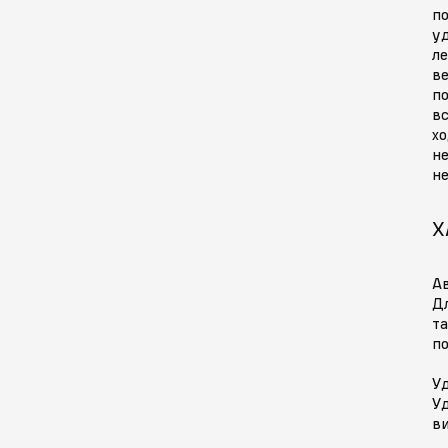
п
уд
ле
ве
п
вс
хо
не
не
Х
А
Дл
т
по
У
У
в