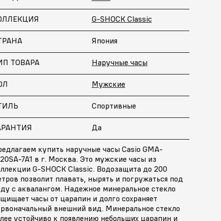
ОЛЛЕКЦИЯ
G-SHOCK Classic
ТРАНА
Япония
ИП ТОВАРА
Наручные часы
ОЛ
Мужские
ТИЛЬ
Спортивные
АРАНТИЯ
Да
редлагаем купить наручные часы Casio GMA-
20SA-7A1 в г. Москва. Это мужские часы из
оллекции G-SHOCK Classic. Водозащита до 200
тров позволит плавать, нырять и погружаться под
оду с аквалангом. Надежное минеральное стекло
щищает часы от царапин и долго сохраняет
ервоначальный внешний вид. Минеральное стекло
лее устойчиво к появлению небольших царапин и