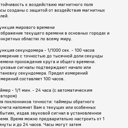
стойчивость к воздействию магнитного поля
асы созданы с защитой от воздействия магнитных
лей.
ункция мирового времени
тображение текущего времени в основных городах и
нкретных областях по всему миру.
нкция секундомера - 1/1000 сек. - 100 часов
змерение с точностью до тысячной доли секунды
ремени прохождения круга и общего времени.
вуковые сигналы подтверждают начало или
становку секундомера. Предел измерений
мерений составляет 100 часов.
ймер - 1/1 мин. - 24 часа (с автоматическим
овтором)
ля поклонников точности: таймеры обратного
счета напомнят Вам о текущих или особенных
бытиях, издав звуковой сигнал в установленное
емя. Время можно предварительно настроить от 1
нуты и до 24 часов. Часы могут затем