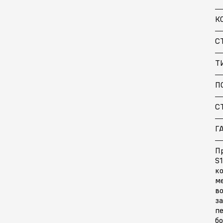
К
С
Т
П
С
Г
П
S1
к
ме
в
за
п
бо