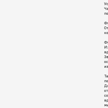
У
Ч
по
Ф
О
ко
Фу
И
в
З
о
из
Та
п
Д
от
со
вр
ми