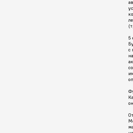
ав
у
к
л
(т
5
Б
с
н
а
с
и
оп
Ф
К
он
О
М
ма
н