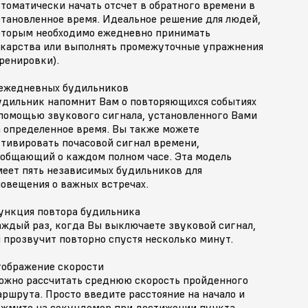
томатически начать отсчет в обратного времени в
становленное время. Идеальное решение для людей,
оторым необходимо ежедневно принимать
екарства или выполнять промежуточные упражнения
ренировки).
 ежедневных будильников
удильник напомнит Вам о повторяющихся событиях
 помощью звукового сигнала, установленного Вами
а определенное время. Вы также можете
ктивировать почасовой сигнал времени,
ообщающий о каждом полном часе. Эта модель
меет пять независимых будильников для
овещения о важных встречах.
ункция повтора будильника
аждый раз, когда Вы выключаете звуковой сигнал,
 прозвучит повторно спустя несколько минут.
тображение скорости
ожно рассчитать среднюю скорость пройденного
ршрута. Просто введите расстояние на начало и
ажмите на секундомер при достижении пункта