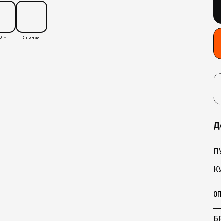
0 м
Япония
Д
П
К
О
Б